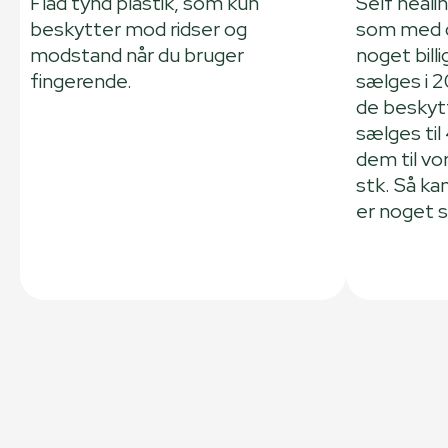
Flad tynd plastik, som kun
Self healin
beskytter mod ridser og
som med d
modstand når du bruger
noget bill
fingerende.
sælges i 
de beskytt
sælges til
dem til vo
stk. Så ka
er noget 