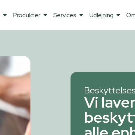
Produkter
Services
Udlejning
Om
Beskyttelses
Vi lave
beskytt
alle e