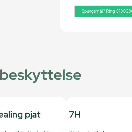
Spørgsmål? Ring 61303
 beskyttelse
ealing pjat
7H