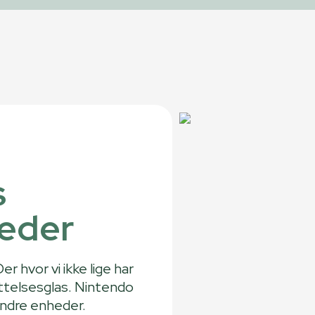
s
heder
er hvor vi ikke lige har
yttelsesglas. Nintendo
andre enheder.