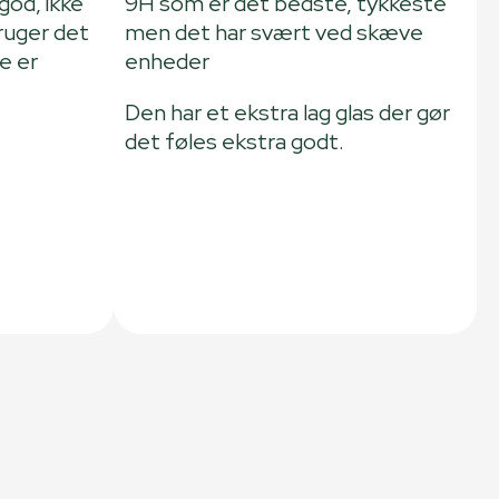
god, ikke
9H som er det bedste, tykkeste
ruger det
men det har svært ved skæve
e er
enheder
Den har et ekstra lag glas der gør
det føles ekstra godt.