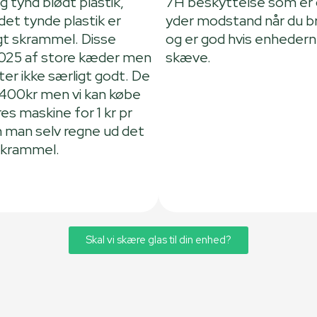
g tynd blødt plastik,
7H beskyttelse som er 
et tynde plastik er
yder modstand når du b
igt skrammel. Disse
og er god hvis enhedern
2025 af store kæder men
skæve.
er ikke særligt godt. De
 400kr men vi kan købe
res maskine for 1 kr pr
n man selv regne ud det
skrammel.
Skal vi skære glas til din enhed?