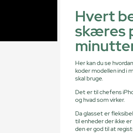
Hvert b
skæres 
minutte
Her kan du se hvordan 
koder modellen ind i m
skal bruge.
Det er til chefens iPh
og hvad som virker.
Da glasset er fleksibel
til enheder der ikke er
den er god til at regis