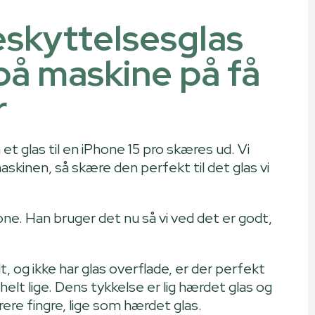
eskyttelsesglas
på maskine på få
r
et glas til en iPhone 15 pro skæres ud. Vi
askinen, så skære den perfekt til det glas vi
one. Han bruger det nu så vi ved det er godt,
t, og ikke har glas overflade, er der perfekt
 helt lige. Dens tykkelse er lig hærdet glas og
trere fingre, lige som hærdet glas.