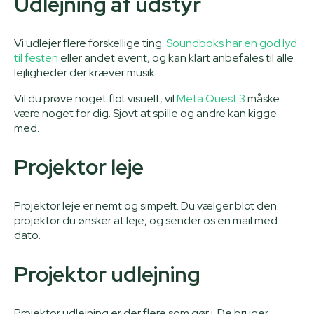
Udlejning af udstyr
Vi udlejer flere forskellige ting.
Soundboks har en god lyd
til festen
eller andet event, og kan klart anbefales til alle
lejligheder der kræver musik.
Vil du prøve noget flot visuelt, vil
Meta Quest 3
måske
være noget for dig. Sjovt at spille og andre kan kigge
med.
Projektor leje
Projektor leje er nemt og simpelt. Du vælger blot den
projektor du ønsker at leje, og sender os en mail med
dato.
Projektor udlejning
Projektor udlejning er der flere som gør i. De bruger