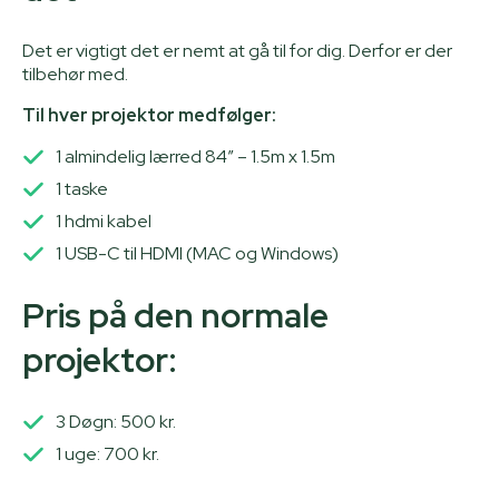
Det er vigtigt det er nemt at gå til for dig. Derfor er der
tilbehør med.
Til hver projektor medfølger:
1 almindelig lærred 84″ – 1.5m x 1.5m
1 taske
1 hdmi kabel
1 USB-C til HDMI (MAC og Windows)
Pris på den normale
projektor:
3 Døgn: 500 kr.
1 uge: 700 kr.