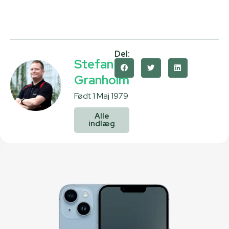
Del:
Stefan
Granholm
Født 1 Maj 1979
Alle
indlæg