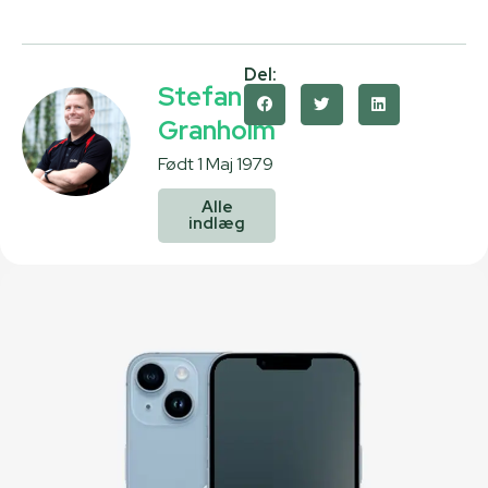
Del:
Stefan
Granholm
Født 1 Maj 1979
Alle
indlæg