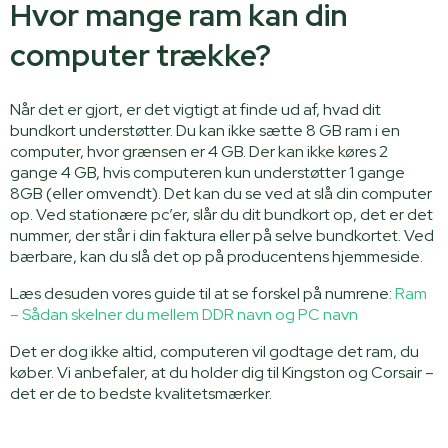
Hvor mange ram kan din
computer trække?
Når det er gjort, er det vigtigt at finde ud af, hvad dit
bundkort understøtter. Du kan ikke sætte 8 GB ram i en
computer, hvor grænsen er 4 GB. Der kan ikke køres 2
gange 4 GB, hvis computeren kun understøtter 1 gange
8GB (eller omvendt). Det kan du se ved at slå din computer
op. Ved stationære pc’er, slår du dit bundkort op, det er det
nummer, der står i din faktura eller på selve bundkortet. Ved
bærbare, kan du slå det op på producentens hjemmeside.
Læs desuden vores guide til at se forskel på numrene:
Ram
– Sådan skelner du mellem DDR navn og PC navn
Det er dog ikke altid, computeren vil godtage det ram, du
køber. Vi anbefaler, at du holder dig til Kingston og Corsair –
det er de to bedste kvalitetsmærker.